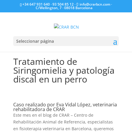
+34 647 931 640
·
93 504 85 12
·
info@crarbcn.com
·
C/Wellington, 7 · 08018 Barcelona
Seleccionar página
Tratamiento de
Siringomielia y patología
discal en un perro
Caso realizado por Eva Vidal López, veterinaria
rehabilitadora de CRAR
Este mes en el blog de CRAR – Centro de
Rehabilitación Animal de Referencia, especialistas
en fisioterapia veterinaria en Barcelona, queremos